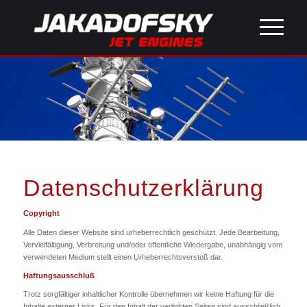
Datenschutzerklärung
Copyright
Alle Daten dieser Website sind urheberrechtlich geschützt. Jede Bearbeitung,
Vervielfältigung, Verbreitung und/oder öffentliche Wiedergabe, unabhängig vom
verwendeten Medium stellt einen Urheberrechtsverstoß dar.
Haftungsausschluß
Trotz sorgfältiger inhaltlicher Kontrolle übernehmen wir keine Haftung für die
Inhalte externer Links. Für den Inhalt der verlinkten Seiten sind ausschließlich