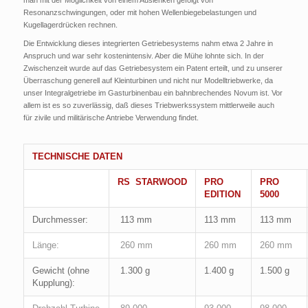
Resonanzschwingungen, oder mit hohen Wellenbiegebelastungen und
Kugellagerdrücken rechnen.
Die Entwicklung dieses integrierten Getriebesystems nahm etwa 2 Jahre in
Anspruch und war sehr kostenintensiv. Aber die Mühe lohnte sich. In der
Zwischenzeit wurde auf das Getriebesystem ein Patent erteilt, und zu unserer
Überraschung generell auf Kleinturbinen und nicht nur Modelltriebwerke, da
unser Integralgetriebe im Gasturbinenbau ein bahnbrechendes Novum ist. Vor
allem ist es so zuverlässig, daß dieses Triebwerkssystem mittlerweile auch
für zivile und militärische Antriebe Verwendung findet.
TECHNISCHE DATEN
RS
STARWOOD
PRO
PRO
EDITION
5000
Durchmesser:
113 mm
113 mm
113 mm
Länge:
260 mm
260 mm
260 mm
Gewicht (ohne
1.300 g
1.400 g
1.500 g
Kupplung):