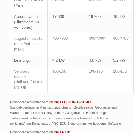
Drehzahl Turbine
89.000
93.000
98.000
U/min:
Abtrieb U/min
17.400
18.200
19.300
(Uhrzeigersinn
von vorne):
Abgastemperatur
400°/700°
400°/700°
400°/700°
(ohne/mit Last
max):
Leistung:
4,2 kW
4,8 kW
5,2 kW
Verbrauch
100-150
100-170
100-175
ml/min
(Nulllast, Jet A +
5% Öl):
Besondere Merkmale Version
PRO EDITION/ PRO 5000
:
Spindelkugellager in Präzisionsausführung, Metallgetriebe, Geometrie und
Werkstoff des hinteren Leitsystems, CNC gefrästes Hochleistungs-
Turbinenrad, schwarz eloxiertes und graviertes Aluminium-Gehäuse,
serienmäßiger Kerosinstart, PRO ECU Steuerung mit verbesserter Software.
Besondere Merkmale Version
PRO 6000
: