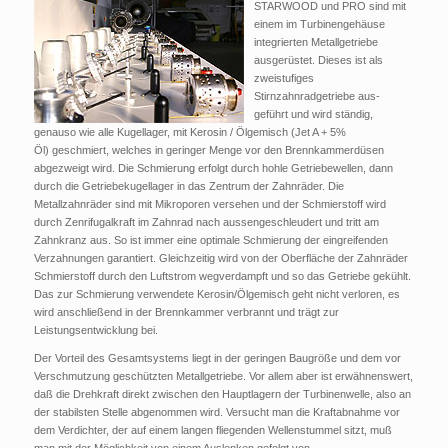
STARWOOD und PRO sind mit
einem im Turbinengehäuse
integrierten Metallgetriebe
ausgerüstet. Dieses ist als
zweistufiges
Stirnzahnradgetriebe aus-
geführt und wird ständig,
genauso wie alle Kugellager, mit Kerosin / Ölgemisch (Jet A + 5%
Öl) geschmiert, welches in geringer Menge vor den Brennkammerdüsen
abgezweigt wird. Die Schmierung erfolgt durch hohle Getriebewellen, dann
durch die Getriebekugellager in das Zentrum der Zahnräder. Die
Metallzahnräder sind mit Mikroporen versehen und der Schmierstoff wird
durch Zenrifugalkraft im Zahnrad nach aussengeschleudert und tritt am
Zahnkranz aus. So ist immer eine optimale Schmierung der eingreifenden
Verzahnungen garantiert. Gleichzeitig wird von der Oberfläche der Zahnräder
Schmierstoff durch den Luftstrom wegverdampft und so das Getriebe gekühlt.
Das zur Schmierung verwendete Kerosin/Ölgemisch geht nicht verloren, es
wird anschließend in der Brennkammer verbrannt und trägt zur
Leistungsentwicklung bei.
Der Vorteil des Gesamtsystems liegt in der geringen Baugröße und dem vor
Verschmutzung geschützten Metallgetriebe. Vor allem aber ist erwähnenswert,
daß die Drehkraft direkt zwischen den Hauptlagern der Turbinenwelle, also an
der stabilsten Stelle abgenommen wird. Versucht man die Kraftabnahme vor
dem Verdichter, der auf einem langen fliegenden Wellenstummel sitzt, muß
man mit der Möglichkeit von einem Auslenken gefolgt von