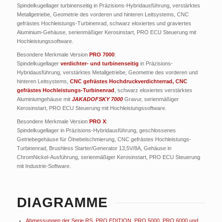
Spindelkugellager turbinenseitig in Präzisions-Hybridausführung, verstärktes
Metallgetriebe, Geometrie des vorderen und hinteren Leitsystems, CNC
gefrästes Hochleistungs-Turbinenrad, schwarz eloxiertes und graviertes
Aluminium-Gehäuse, serienmäßiger Kerosinstart, PRO ECU Steuerung mit
Hochleistungssoftware.
Besondere Merkmale Version
PRO 7000
:
Spindelkugellager
verdichter- und turbinenseitig
in Präzisions-
Hybridausführung, verstärktes Metallgetriebe, Geometrie des vorderen und
hinteren Leitsystems,
CNC gefrästes Hochdruckverdichterrad, CNC
gefrästes Hochleistungs-Turbinenrad
, schwarz eloxiertes verstärktes
Aluminiumgehäuse mit
JAKADOFSKY 7000
Gravur, serienmäßiger
Kerosinstart, PRO ECU Steuerung mit Hochleistungssoftware.
Besondere Merkmale Version
PRO X
:
Spindelkugellager in Präzisions-Hybridausführung, geschlossenes
Getriebegehäuse für Ölnebelschmierung, CNC gefrästes Hochleistungs-
Turbinenrad, Brushless Starter/Generator 13,5V/8A, Gehäuse in
ChromNickel-Ausführung, serienmäßiger Kerosinstart, PRO ECU Steuerung
mit Industrie-Software.
DIAGRAMME
Abmessungen der Serie RS, PRO EDITION, PRO 5000, PRO 6000 und