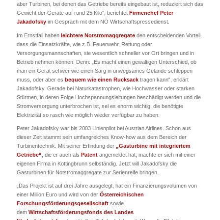
aber Turbinen, bei denen das Getriebe bereits eingebaut ist, reduziert sich das
Gewicht der Geräte auf rund 25 Kilo“, berichtet
Firmenchef Peter
Jakadofsky
im Gespräch mit dem NÖ Wirtschaftspressedienst.
Im Ernstfall haben
leichtere Notstromaggregate
den entscheidenden Vorteil,
dass die Einsatzkräfte, wie z.B. Feuerwehr, Rettung oder
Versorgungsmannschaften, sie wesentlich schneller vor Ort bringen und in
Betrieb nehmen können. Denn: „Es macht einen gewaltigen Unterschied, ob
man ein Gerät schwer wie einen Sarg in unwegsames Gelände schleppen
muss, oder aber es
bequem wie einen Rucksack
tragen kann“, erklärt
Jakadofsky. Gerade bei Naturkatastrophen, wie Hochwasser oder starken
Stürmen, in deren Folge Hochspannungsleitungen beschädigt werden und die
Stromversorgung unterbrochen ist, sei es enorm wichtig, die benötigte
Elektrizität so rasch wie möglich wieder verfügbar zu haben.
Peter Jakadofsky war bis 2003 Linienpilot bei Austrian Airlines. Schon aus
dieser Zeit stammt sein umfangreiches Know-how aus dem Bereich der
Turbinentechnik. Mit seiner Erfindung der
„Gasturbine mit integriertem
Getriebe“
, die er auch als
Patent
angemeldet hat, machte er sich mit einer
eigenen Firma in Kottingbrunn selbständig. Jetzt will Jakadofsky die
Gasturbinen für Notstromaggregate zur Serienreife bringen.
„Das Projekt ist auf drei Jahre ausgelegt, hat ein Finanzierungsvolumen von
einer Million Euro und wird von der
Österreichischen
Forschungsförderungsgesellschaft
sowie
dem
Wirtschaftsförderungsfonds des Landes