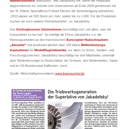
Niederösterreich
unterstützt“, teilt Jakadofsky mit. Wenn die Pilotphase
abgeschlossen ist, möchte sein Unternehmen ab Ende 2009 gemeinsam mit
der St. Pöltner Spezialfirma Frühauf Electric die Serienfertigung aufnehmen.
„2010 planen wir 500 Stück pro Jahr, später bis zu 1.000. Für die Produktion
suchen wir noch weitere Partnerbetriebe“, so Jakadofsky.
Das
Kottingbrunner Unternehmen
beschäftigt sich „mit allem, was mit
Gasturbinen zu tun hat“. So erledigt die Firma Jakadofsky u.a. die
Wartungsarbeiten an den französischen
Eurocopter-Hubschraubern
„Alouette“
und produziert jährlich über 100 kleine
Wellenleistungs-
Gasturbinen
für
Modellflugtriebwerke
, vor allem zu Schul-, Studien- und
Forschungszwecken. Jakadofsky beschäftigt nur drei Mitarbeiter, unterhält
aber Niederlassungen in Deutschland, der Schweiz, den Niederlanden, Japan
und im US-Bundesstaat Kalifornien. (
mm
)
Quelle: Wirtschaftspressedienst
www.loweraustria.biz